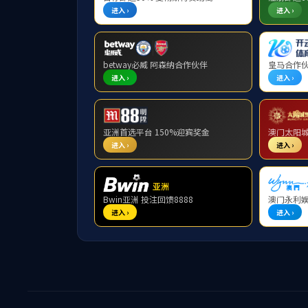
合举办篮球友谊赛。活动由yl6809永利
蓝”与“学术蓝”的默契联动。