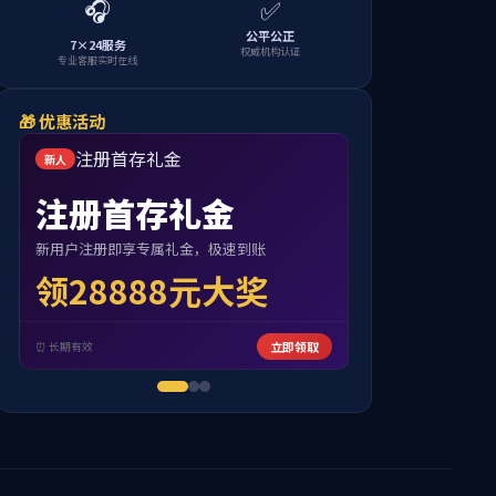
流平台，推动安全教育与应急协作，展现“火焰