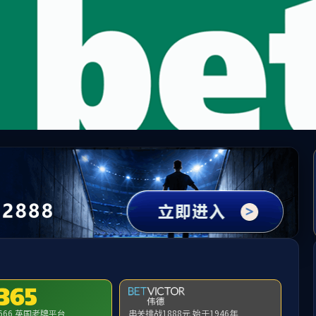
yl6809永利(集团)有限公司官网
首页
工会概况
政策法规
民主管理
yl6809永利教职工篮球协会与国家消
25年3月5日傍晚，yl6809永利教职工篮球协会与国家消防救援局