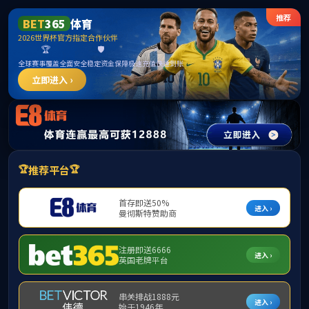
yl6809永利(集团)有限公司官网
康乐舞团